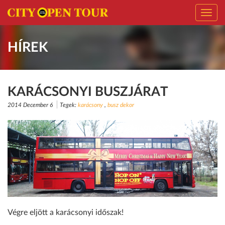
Toggl
navig
HÍREK
KARÁCSONYI BUSZJÁRAT
2014 December 6
Tegek:
karácsony
,
busz dekor
Végre eljött a karácsonyi időszak!