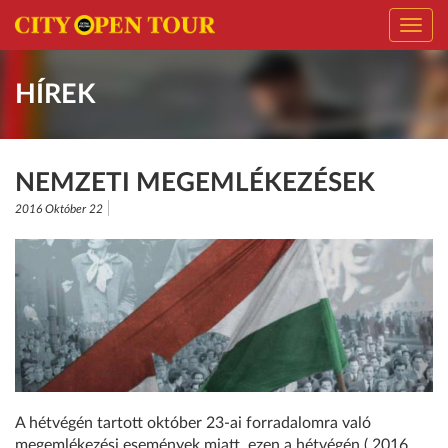
Toggl
navig
HÍREK
NEMZETI MEGEMLÉKEZÉSEK
2016 Október 22
A hétvégén tartott október 23-ai forradalomra való
megemlékezési események miatt, ezen a hétvégén ( 2016.